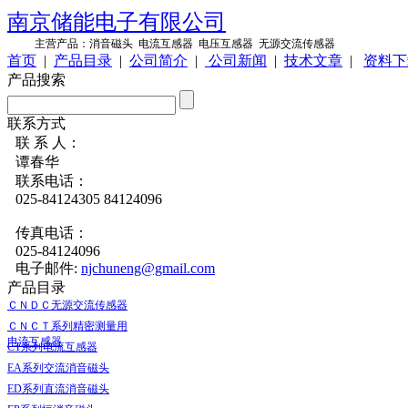
南京储能电子有限公司
主营产品：
消音磁头
电流互感器
电压互感器
无源交流传感器
首页
|
产品目录
|
公司简介
|
公司新闻
|
技术文章
|
资料下
产品搜索
联系方式
联 系 人：
谭春华
联系电话：
025-84124305 84124096
传真电话：
025-84124096
电子邮件:
njchuneng@gmail.com
产品目录
ＣＮＤＣ无源交流传感器
ＣＮＣＴ系列精密测量用
电流互感器
CT系列电流互感器
EA系列交流消音磁头
ED系列直流消音磁头