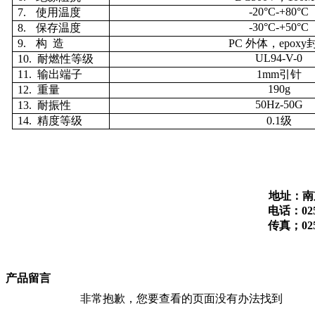
-20
°C-+80°C
7.
使用温度
-30
°C-+50°C
8.
保存温度
9.
构
造
PC 外体，epoxy
UL94-V-0
10.
耐燃性等级
11.
输出端子
1mm引针
190g
12.
重量
50Hz-50G
13.
耐振性
14.
精度等级
0.1级
地址：南
电话：025-
传真；025-
产品留言