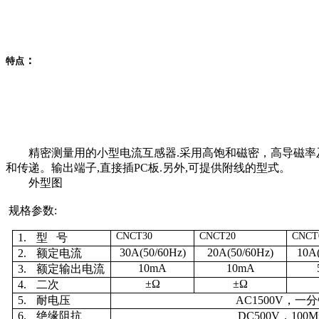
：
特点
精密测量用的小型电流互感器.采用高饱和磁密，高导磁率及低损
和传递。输出端子,直接插PC板.另外,可提供附线的型式。
外型图
规格参数:
CNCT30
CNCT20
CNCT
1.
型
号
30A(50/60Hz)
20A(50/60Hz)
10A
2.
额定电流
10mA
10mA
3.
额定输出电流
±Ω
±Ω
4.
二次
5.
耐电压
AC1500V，一
6.
绝缘阻抗
DC500V
，
100M