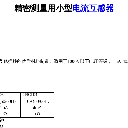
精密测量用小型
电流互感器
耗的优质材料制造。适用于1000V以下电压等级，1mA-40A
05
CNCT04
(50/60Hz
10A(50/60Hz
5mA
4mA
±Ω
±Ω
分钟
Ω